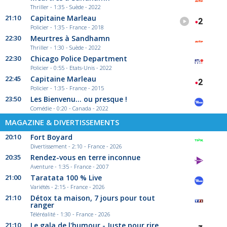
Thriller - 1:35 - Suède - 2022
21:10
Capitaine Marleau
Policier - 1:35 - France - 2018
22:30
Meurtres à Sandhamn
Thriller - 1:30 - Suède - 2022
22:30
Chicago Police Department
Policier - 0:55 - Etats-Unis - 2022
22:45
Capitaine Marleau
Policier - 1:35 - France - 2015
23:50
Les Bienvenu... ou presque !
Comédie - 0:20 - Canada - 2022
MAGAZINE & DIVERTISSEMENTS
20:10
Fort Boyard
Divertissement - 2:10 - France - 2026
20:35
Rendez-vous en terre inconnue
Aventure - 1:35 - France - 2007
21:00
Taratata 100 % Live
Variétés - 2:15 - France - 2026
21:10
Détox ta maison, 7 jours pour tout
ranger
Téléréalité - 1:30 - France - 2026
21:10
Le gala de l'humour - Juste pour rire