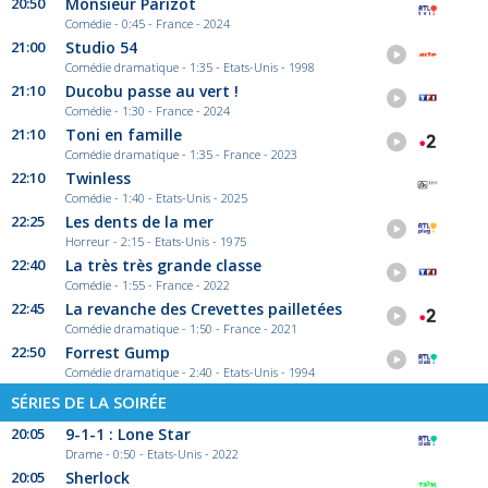
20:50
Monsieur Parizot
Comédie - 0:45 - France - 2024
21:00
Studio 54
Comédie dramatique - 1:35 - Etats-Unis - 1998
21:10
Ducobu passe au vert !
Comédie - 1:30 - France - 2024
21:10
Toni en famille
Comédie dramatique - 1:35 - France - 2023
22:10
Twinless
Comédie - 1:40 - Etats-Unis - 2025
22:25
Les dents de la mer
Horreur - 2:15 - Etats-Unis - 1975
22:40
La très très grande classe
Comédie - 1:55 - France - 2022
22:45
La revanche des Crevettes pailletées
Comédie dramatique - 1:50 - France - 2021
22:50
Forrest Gump
Comédie dramatique - 2:40 - Etats-Unis - 1994
SÉRIES DE LA SOIRÉE
20:05
9-1-1 : Lone Star
Drame - 0:50 - Etats-Unis - 2022
20:05
Sherlock