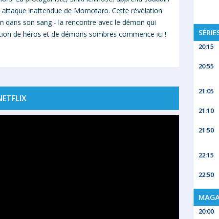
une attaque inattendue de Momotaro. Cette révélation
tin dans son sang - la rencontre avec le démon qui
SÉRIE
ération de héros et de démons sombres commence ici !
20:15
20:55
21:05
ETFLIX
21:10
21:50
22:15
22:50
MAGA
20:00