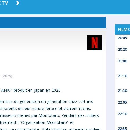
 TV
AMAZON
HBO MAX
PRIME
FILMS
20:05
20:20
21:00
- 2025)
21:10
ANKI" produit en Japan en 2025.
21:30
smises de génération en génération chez certains
22:05
nscients de leur nature féroce et vivaient reclus.
22:10
vahisseurs menés par Momotaro. Pendant des milliers
ctivement l'"Organisation Momotaro" et
22:55
 lors. La protagoniste, Shiki Ichinose, apprend soudain