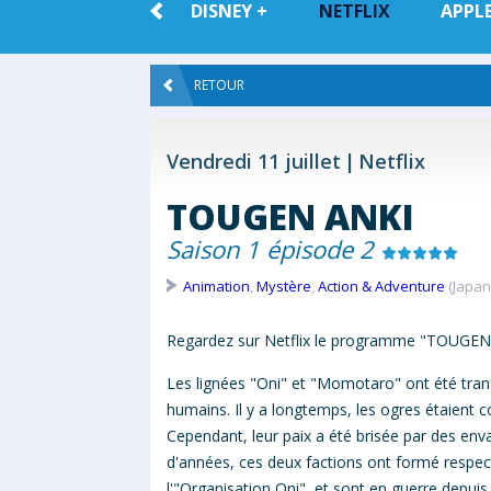
TOUTE LA
DISNEY +
NETFLIX
APPLE
VOD
RETOUR
Vendredi 11 juillet
Netflix
TOUGEN ANKI
Saison 1 épisode 2
Animation
,
Mystère
,
Action & Adventure
(Japan 
Regardez sur Netflix le programme "TOUGEN 
Les lignées "Oni" et "Momotaro" ont été tran
humains. Il y a longtemps, les ogres étaient co
Cependant, leur paix a été brisée par des en
d'années, ces deux factions ont formé respe
l'"Organisation Oni", et sont en guerre depuis