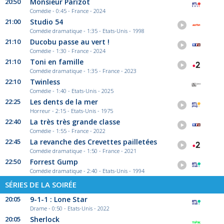
20:50
Monsieur Parizot
Comédie - 0:45 - France - 2024
21:00
Studio 54
Comédie dramatique - 1:35 - Etats-Unis - 1998
21:10
Ducobu passe au vert !
Comédie - 1:30 - France - 2024
21:10
Toni en famille
Comédie dramatique - 1:35 - France - 2023
22:10
Twinless
Comédie - 1:40 - Etats-Unis - 2025
22:25
Les dents de la mer
Horreur - 2:15 - Etats-Unis - 1975
22:40
La très très grande classe
Comédie - 1:55 - France - 2022
22:45
La revanche des Crevettes pailletées
Comédie dramatique - 1:50 - France - 2021
22:50
Forrest Gump
Comédie dramatique - 2:40 - Etats-Unis - 1994
SÉRIES DE LA SOIRÉE
20:05
9-1-1 : Lone Star
Drame - 0:50 - Etats-Unis - 2022
20:05
Sherlock