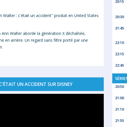
20:15
alter : c'était un accident" produit en United States
20:30
21:45
a
Ann
Walter
aborde la génération X déchaînée,
e en arrière. Un regard sans filtre porté par une
22:10
n.
22:15
22:45
SÉRIE
C'ÉTAIT UN ACCIDENT SUR DISNEY
20:50
21:00
21:10
21:55