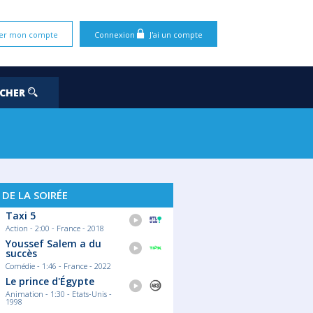
er mon compte
Connexion
J'ai un compte
RCHER
 DE LA SOIRÉE
Taxi 5
Action - 2:00 - France - 2018
Youssef Salem a du
succès
Comédie - 1:46 - France - 2022
Le prince d'Égypte
Animation - 1:30 - Etats-Unis -
1998