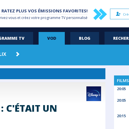
 RATEZ PLUS VOS ÉMISSIONS FAVORITES!
Cré
rivez-vous et créez votre
programme TV
personnalisé
OGRAMME TV
VOD
BLOG
RECHE
LIX
APPLE TV
AMAZON
HBO MAX
PRIME
FILMS
20:05
20:05
: C'ÉTAIT UN
20:15