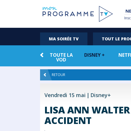
NE
Insc
MA SOIRÉE TV
TOUT LE PR
TOUTE LA
DISNEY +
NETF
VOD
RETOUR
Vendredi 15 mai
Disney+
LISA ANN WALTER 
ACCIDENT