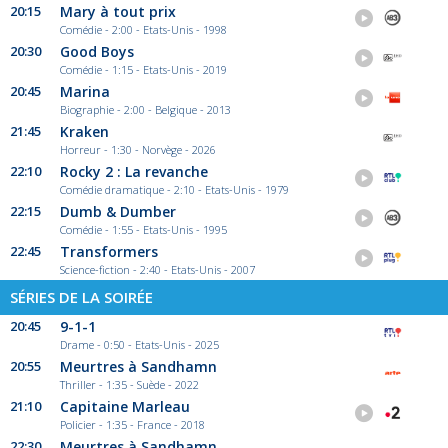
20:15
Mary à tout prix
Comédie - 2:00 - Etats-Unis - 1998
20:30
Good Boys
Comédie - 1:15 - Etats-Unis - 2019
20:45
Marina
Biographie - 2:00 - Belgique - 2013
21:45
Kraken
Horreur - 1:30 - Norvège - 2026
22:10
Rocky 2 : La revanche
Comédie dramatique - 2:10 - Etats-Unis - 1979
22:15
Dumb & Dumber
Comédie - 1:55 - Etats-Unis - 1995
22:45
Transformers
Science-fiction - 2:40 - Etats-Unis - 2007
SÉRIES DE LA SOIRÉE
20:45
9-1-1
Drame - 0:50 - Etats-Unis - 2025
20:55
Meurtres à Sandhamn
Thriller - 1:35 - Suède - 2022
21:10
Capitaine Marleau
Policier - 1:35 - France - 2018
22:30
Meurtres à Sandhamn