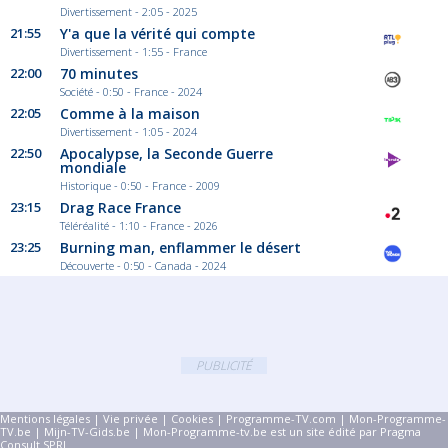
Divertissement - 2:05 - 2025
21:55
Y'a que la vérité qui compte
Divertissement - 1:55 - France
22:00
70 minutes
Société - 0:50 - France - 2024
22:05
Comme à la maison
Divertissement - 1:05 - 2024
22:50
Apocalypse, la Seconde Guerre
mondiale
Historique - 0:50 - France - 2009
23:15
Drag Race France
Téléréalité - 1:10 - France - 2026
23:25
Burning man, enflammer le désert
Découverte - 0:50 - Canada - 2024
PUBLICITÉ
Mentions légales
|
Vie privée
|
Cookies
|
Programme-TV.com
|
Mon-Programme-
TV.be
|
Mijn-TV-Gids.be
| Mon-Programme-tv.be est un site édité par Pragma
Consult SPRL