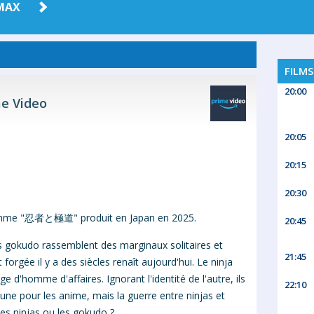
MAX
FILMS
20:00
e Video
20:05
20:15
20:30
amme "忍者と極道" produit en Japan en 2025.
20:45
es gokudo rassemblent des marginaux solitaires et
21:45
orgée il y a des siècles renaît aujourd'hui. Le ninja
d'homme d'affaires. Ignorant l'identité de l'autre, ils
22:10
une pour les anime, mais la guerre entre ninjas et
 les ninjas ou les gokudo ?