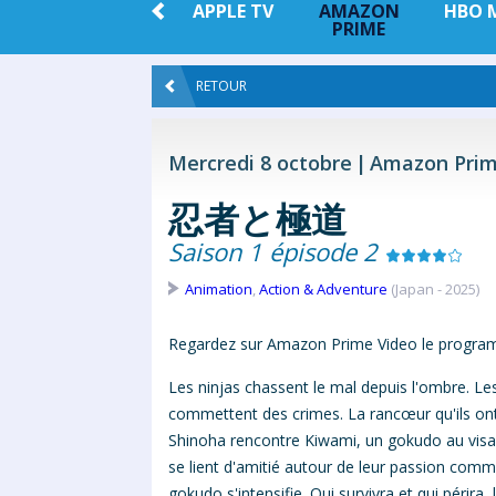
 +
NETFLIX
APPLE TV
AMAZON
HBO 
PRIME
RETOUR
Mercredi 8 octobre
Amazon Prim
忍者と極道
Saison 1 épisode 2
Animation
,
Action & Adventure
(Japan - 2025)
Regardez sur Amazon Prime Video le progr
Les ninjas chassent le mal depuis l'ombre. L
commettent des crimes. La rancœur qu'ils ont f
Shinoha rencontre Kiwami, un gokudo au visage 
se lient d'amitié autour de leur passion comm
gokudo s'intensifie. Qui survivra et qui périra,