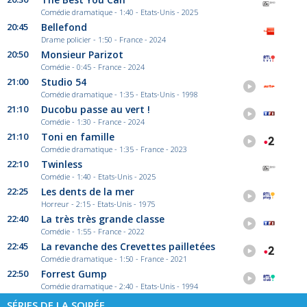
Comédie dramatique - 1:40 - Etats-Unis - 2025
20:45
Bellefond
Drame policier - 1:50 - France - 2024
20:50
Monsieur Parizot
Comédie - 0:45 - France - 2024
21:00
Studio 54
Comédie dramatique - 1:35 - Etats-Unis - 1998
21:10
Ducobu passe au vert !
Comédie - 1:30 - France - 2024
21:10
Toni en famille
Comédie dramatique - 1:35 - France - 2023
22:10
Twinless
Comédie - 1:40 - Etats-Unis - 2025
22:25
Les dents de la mer
Horreur - 2:15 - Etats-Unis - 1975
22:40
La très très grande classe
Comédie - 1:55 - France - 2022
22:45
La revanche des Crevettes pailletées
Comédie dramatique - 1:50 - France - 2021
22:50
Forrest Gump
Comédie dramatique - 2:40 - Etats-Unis - 1994
SÉRIES DE LA SOIRÉE