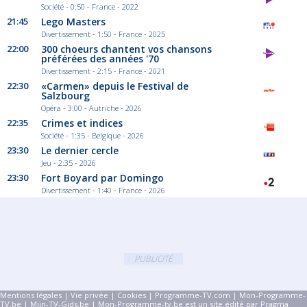
Société - 0:50 - France - 2022
21:45
Lego Masters
Divertissement - 1:50 - France - 2025
22:00
300 choeurs chantent vos chansons
préférées des années '70
Divertissement - 2:15 - France - 2021
22:30
«Carmen» depuis le Festival de
Salzbourg
Opéra - 3:00 - Autriche - 2026
22:35
Crimes et indices
Société - 1:35 - Belgique - 2026
23:30
Le dernier cercle
Jeu - 2:35 - 2026
23:30
Fort Boyard par Domingo
Divertissement - 1:40 - France - 2026
PUBLICITÉ
Mentions légales
|
Vie privée
|
Cookies
|
Programme-TV.com
|
Mon-Programme-
TV.be
|
Mijn-TV-Gids.be
| Mon-Programme-tv.be est un site édité par Pragma