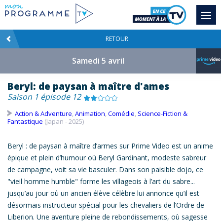
RETOUR
Samedi 5 avril
Beryl: de paysan à maître d'ames
Saison 1 épisode 12
Action & Adventure
,
Animation
,
Comédie
,
Science-Fiction &
Fantastique
(Japan - 2025)
Beryl : de
paysan
à maître d’armes sur Prime Video est un anime
épique et plein d’humour où Beryl Gardinant, modeste sabreur
de campagne, voit sa vie basculer. Dans son paisible dojo, ce
"vieil homme humble" forme les villageois à l’art du sabre...
jusqu’au jour où un ancien élève célèbre lui annonce qu’il est
désormais instructeur spécial pour les chevaliers de l’Ordre de
Liberion. Une aventure pleine de rebondissements, où sagesse