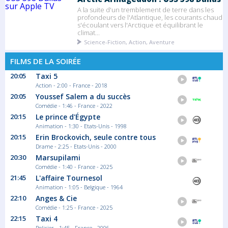
A la suite d'un tremblement de terre dans les
profondeurs de l'Atlantique, les courants chaud
s'écoulant vers l'Arctique et équilibrant le
climat...
Science-Fiction, Action, Aventure
FILMS DE LA SOIRÉE
20:05
Taxi 5
Action - 2:00 - France - 2018
20:05
Youssef Salem a du succès
Comédie - 1:46 - France - 2022
20:15
Le prince d'Égypte
Animation - 1:30 - Etats-Unis - 1998
20:15
Erin Brockovich, seule contre tous
Drame - 2:25 - Etats-Unis - 2000
20:30
Marsupilami
Comédie - 1:40 - France - 2025
21:45
L'affaire Tournesol
Animation - 1:05 - Belgique - 1964
22:10
Anges & Cie
Comédie - 1:25 - France - 2025
22:15
Taxi 4
Policier - 1:45 - France - 2006